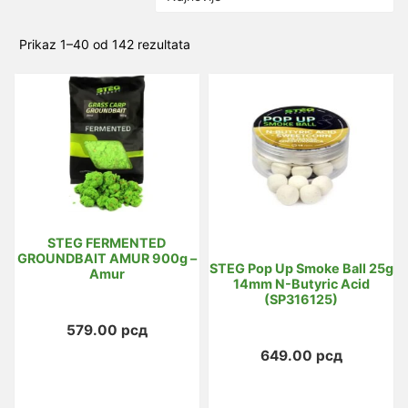
Sortirano
Prikaz 1–40 od 142 rezultata
po
najnovijem
STEG FERMENTED
GROUNDBAIT AMUR 900g –
STEG Pop Up Smoke Ball 25g
Amur
14mm N-Butyric Acid
(SP316125)
579.00
рсд
649.00
рсд