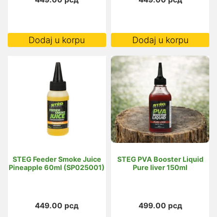
Dodaj u korpu
Dodaj u korpu
STEG Feeder Smoke Juice
STEG PVA Booster Liquid
Pineapple 60ml (SP025001)
Pure liver 150ml
449.00
рсд
499.00
рсд