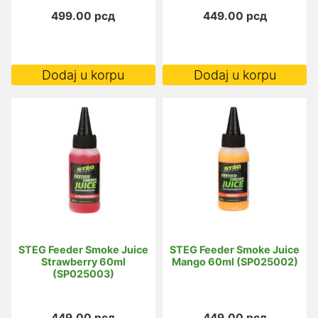
499.00
рсд
449.00
рсд
Dodaj u korpu
Dodaj u korpu
STEG Feeder Smoke Juice
STEG Feeder Smoke Juice
Strawberry 60ml
Mango 60ml (SP025002)
(SP025003)
449.00
рсд
449.00
рсд