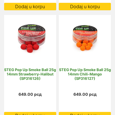
Dodaj u korpu
Dodaj u korpu
STEG Pop Up Smoke Ball 25g
STEG Pop Up Smoke Ball 25g
14mm Strawberry-Halibut
14mm Chili-Mango
(SP316126)
(SP316127)
649.00
рсд
649.00
рсд