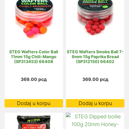
STEG Wafters Color Ball
STEG Wafters Smoke Ball 7-
11mm 15g Chili-Mango
9mm 15g Paprika Bread
(SP313453) 66408
(SP312150) 66402
369.00
рсд
369.00
рсд
Dodaj u korpu
Dodaj u korpu