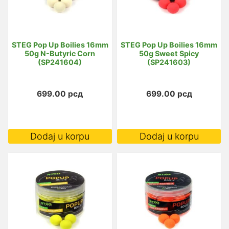
STEG Pop Up Boilies 16mm
STEG Pop Up Boilies 16mm
50g N-Butyric Corn
50g Sweet Spicy
(SP241604)
(SP241603)
699.00
рсд
699.00
рсд
Dodaj u korpu
Dodaj u korpu