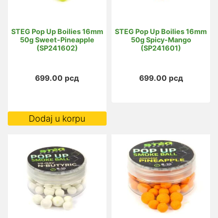
STEG Pop Up Boilies 16mm
STEG Pop Up Boilies 16mm
50g Sweet-Pineapple
50g Spicy-Mango
(SP241602)
(SP241601)
699.00
рсд
699.00
рсд
Dodaj u korpu