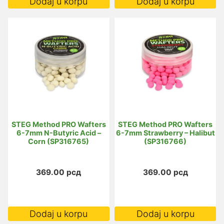
Dodaj u korpu
Dodaj u korpu
STEG Method PRO Wafters
STEG Method PRO Wafters
6-7mm N-Butyric Acid –
6-7mm Strawberry – Halibut
Corn (SP316765)
(SP316766)
369.00
рсд
369.00
рсд
Dodaj u korpu
Dodaj u korpu