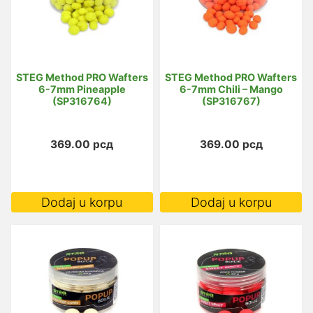
STEG Method PRO Wafters
STEG Method PRO Wafters
6-7mm Pineapple
6-7mm Chili – Mango
(SP316764)
(SP316767)
369.00
рсд
369.00
рсд
Dodaj u korpu
Dodaj u korpu