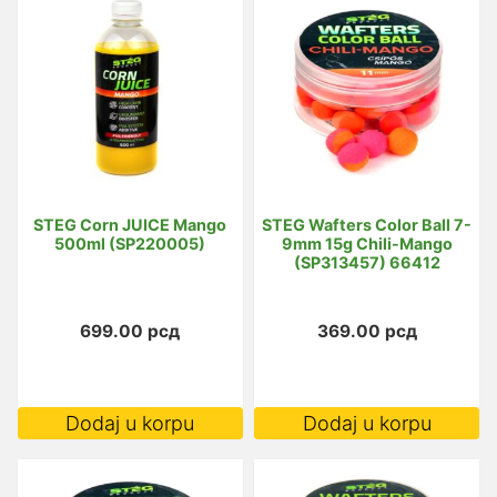
STEG Corn JUICE Mango
STEG Wafters Color Ball 7-
500ml (SP220005)
9mm 15g Chili-Mango
(SP313457) 66412
699.00
рсд
369.00
рсд
Dodaj u korpu
Dodaj u korpu