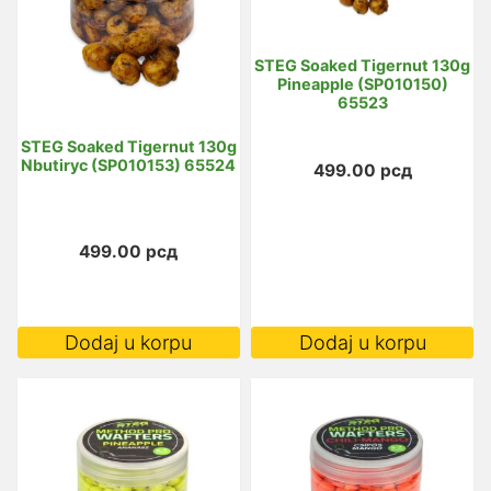
STEG Soaked Tigernut 130g
Pineapple (SP010150)
65523
STEG Soaked Tigernut 130g
Nbutiryc (SP010153) 65524
499.00
рсд
499.00
рсд
Dodaj u korpu
Dodaj u korpu