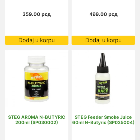
359.00
рсд
499.00
рсд
Dodaj u korpu
Dodaj u korpu
STEG AROMA N-BUTYRIC
STEG Feeder Smoke Juice
200ml (SP030002)
60ml N-Butyric (SP025004)