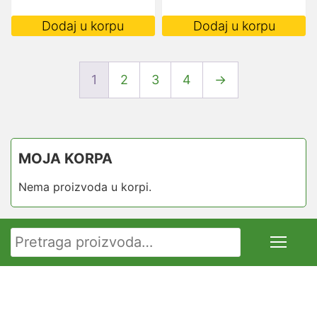
Dodaj u korpu
Dodaj u korpu
1
2
3
4
→
MOJA KORPA
Nema proizvoda u korpi.
Pretraga za: