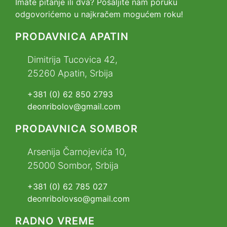
Imate pitanje ili dva? Pošaljite nam poruku
odgovorićemo u najkračem mogućem roku!
PRODAVNICA APATIN
Dimitrija Tucovica 42,
25260 Apatin, Srbija
+381 (0) 62 850 2793
deonribolov@gmail.com
PRODAVNICA SOMBOR
Arsenija Čarnojevića 10,
25000 Sombor, Srbija
+381 (0) 62 785 027
deonribolovso@gmail.com
RADNO VREME