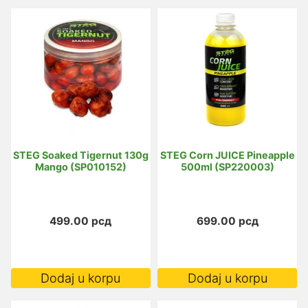
STEG Soaked Tigernut 130g
STEG Corn JUICE Pineapple
Mango (SP010152)
500ml (SP220003)
499.00
рсд
699.00
рсд
Dodaj u korpu
Dodaj u korpu