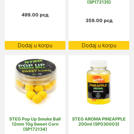
(SP172135)
499.00
рсд
359.00
рсд
Dodaj u korpu
Dodaj u korpu
STEG Pop Up Smoke Ball
STEG AROMA PINEAPPLE
12mm 10g Sweet Corn
200ml (SP030003)
(SP172134)