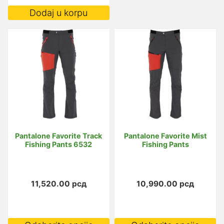
Ovaj
od
Dodaj u korpu
proizvod
15,990.
do
ima
19,990.
više
varijanti.
Opcije
mogu
biti
izabrane
na
Pantalone Favorite Track
Pantalone Favorite Mist
stranici
Fishing Pants 6532
Fishing Pants
proizvoda.
11,520.00
рсд
10,990.00
рсд
Ovaj
O