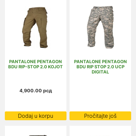
više
varijanti.
Opcije
mogu
biti
izabrane
na
PANTALONE PENTAGON
PANTALONE PENTAGON
stranici
BDU RIP-STOP 2.0 KOJOT
BDU RIP STOP 2.0 UCP
proizvoda.
DIGITAL
4,900.00
рсд
Dodaj u korpu
Pročitajte još