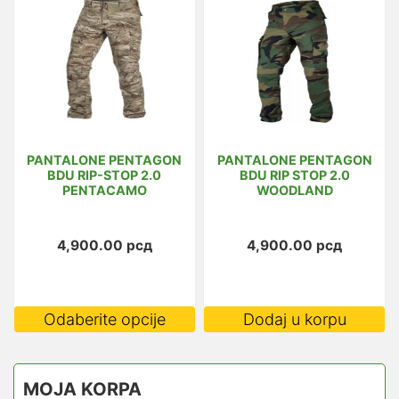
PANTALONE PENTAGON
PANTALONE PENTAGON
BDU RIP-STOP 2.0
BDU RIP STOP 2.0
PENTACAMO
WOODLAND
4,900.00
рсд
4,900.00
рсд
Ovaj
Odaberite opcije
Dodaj u korpu
proizvod
ima
više
MOJA KORPA
varijanti.