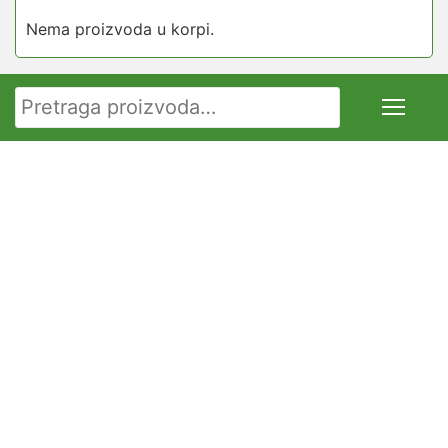
Opcije
Nema proizvoda u korpi.
mogu
biti
Pretraga za:
izabrane
na
stranici
proizvoda.