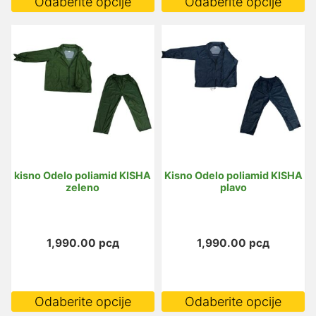
Odaberite opcije
Odaberite opcije
proizvod
p
ima
i
više
vi
varijanti.
va
Opcije
O
mogu
m
biti
bi
izabrane
i
na
n
kisno Odelo poliamid KISHA
Kisno Odelo poliamid KISHA
stranici
st
zeleno
plavo
proizvoda.
p
1,990.00
рсд
1,990.00
рсд
Ovaj
O
Odaberite opcije
Odaberite opcije
proizvod
p