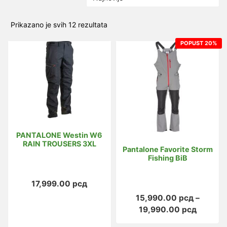
Sortirano
Prikazano je svih 12 rezultata
po
POPUST 20%
najnovijem
PANTALONE Westin W6
RAIN TROUSERS 3XL
Pantalone Favorite Storm
Fishing BiB
17,999.00
рсд
15,990.00
рсд
–
Raspon
19,990.00
рсд
cena: