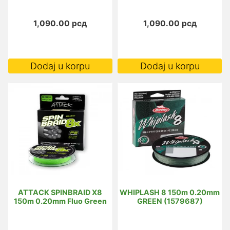
1,090.00
рсд
1,090.00
рсд
Dodaj u korpu
Dodaj u korpu
ATTACK SPINBRAID X8
WHIPLASH 8 150m 0.20mm
150m 0.20mm Fluo Green
GREEN (1579687)