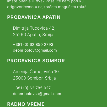
Imate pitanje ili dva? Pošaljite nam poruku
odgovorićemo u najkračem mogućem roku!
PRODAVNICA APATIN
Dimitrija Tucovica 42,
25260 Apatin, Srbija
+381 (0) 62 850 2793
deonribolov@gmail.com
PRODAVNICA SOMBOR
Arsenija Čarnojevića 10,
25000 Sombor, Srbija
+381 (0) 62 785 027
deonribolovso@gmail.com
RADNO VREME