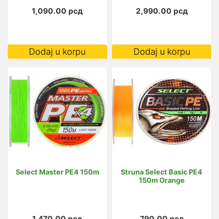
1,090.00
рсд
2,990.00
рсд
Dodaj u korpu
Dodaj u korpu
Select Master PE4 150m
Struna Select Basic PE4
150m Orange
1,470.00
рсд
790.00
рсд