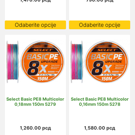
Ovaj
O
Odaberite opcije
Odaberite opcije
proizvod
p
ima
i
više
vi
varijanti.
va
Opcije
O
mogu
m
biti
bi
izabrane
i
na
n
Select Basic PE8 Multicolor
Select Basic PE8 Multicolor
stranici
st
0,18mm 150m 5279
0,16mm 150m 5278
proizvoda.
p
1,260.00
рсд
1,580.00
рсд