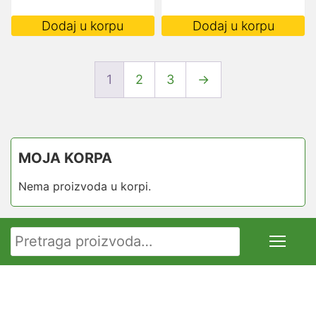
Dodaj u korpu
Dodaj u korpu
1
2
3
→
MOJA KORPA
Nema proizvoda u korpi.
Pretraga za: