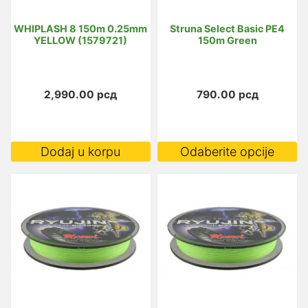
WHIPLASH 8 150m 0.25mm
Struna Select Basic PE4
YELLOW (1579721)
150m Green
2,990.00
рсд
790.00
рсд
O
Dodaj u korpu
Odaberite opcije
p
i
vi
va
O
m
bi
i
n