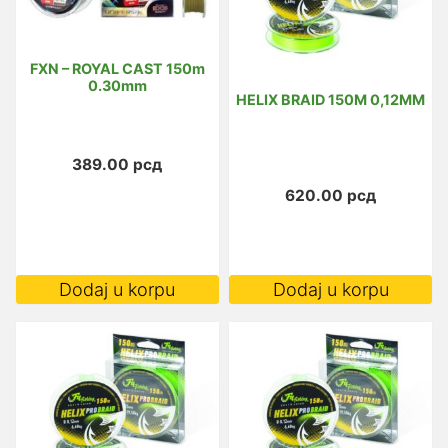
mogu
biti
izabrane
FXN – ROYAL CAST 150m
na
0.30mm
HELIX BRAID 150M 0,12MM
stranici
proizvoda.
389.00
рсд
620.00
рсд
Dodaj u korpu
Dodaj u korpu