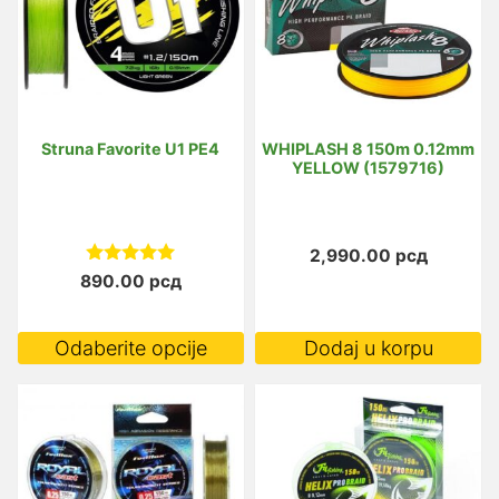
Struna Favorite U1 PE4
WHIPLASH 8 150m 0.12mm
YELLOW (1579716)
2,990.00
рсд
Ocenjeno sa
890.00
рсд
5.00
od 5
Ovaj
Odaberite opcije
Dodaj u korpu
proizvod
ima
više
varijanti.
Opcije