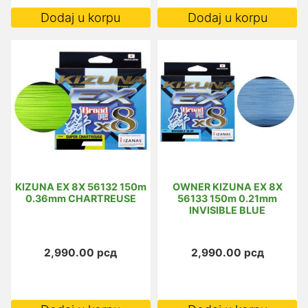
Dodaj u korpu
Dodaj u korpu
KIZUNA EX 8X 56132 150m
OWNER KIZUNA EX 8X
0.36mm CHARTREUSE
56133 150m 0.21mm
INVISIBLE BLUE
2,990.00
рсд
2,990.00
рсд