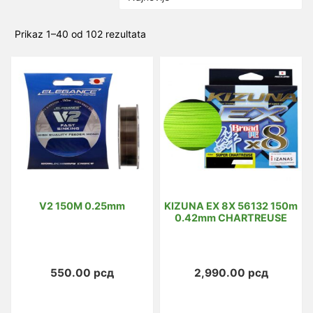
Sortirano
Prikaz 1–40 od 102 rezultata
po
najnovijem
V2 150M 0.25mm
KIZUNA EX 8X 56132 150m
0.42mm CHARTREUSE
550.00
рсд
2,990.00
рсд