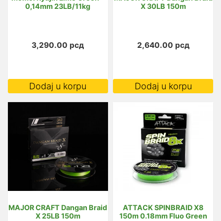
0,14mm 23LB/11kg
X 30LB 150m
3,290.00
рсд
2,640.00
рсд
Dodaj u korpu
Dodaj u korpu
MAJOR CRAFT Dangan Braid
ATTACK SPINBRAID X8
X 25LB 150m
150m 0.18mm Fluo Green