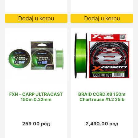
Dodaj u korpu
Dodaj u korpu
FXN – CARP ULTRACAST
BRAID CORD X8 150m
150m 0.22mm
Chartreuse #1.2 25lb
259.00
рсд
2,490.00
рсд