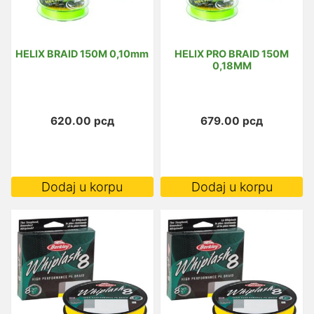
HELIX BRAID 150M 0,10mm
HELIX PRO BRAID 150M
0,18MM
620.00
рсд
679.00
рсд
Dodaj u korpu
Dodaj u korpu