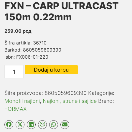
FXN – CARP ULTRACAST
150m 0.22mm
259.00
рсд
Šifra artikla: 36710
Barkod: 8605059609390
Isbn: FX006-01-220
FXN
Dodaj u korpu
-
CARP
ULTRACAST
Šifra proizvoda:
8605059609390
Kategorije:
150m
Monofil najloni
,
Najloni, strune i sajlice
Brend:
0.22mm
FORMAX
količina