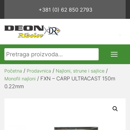
+381 (0) 62 850 2793
Pretraga za:
/
/
/
Početna
Prodavnica
Najloni, strune i sajlice
/ FXN – CARP ULTRACAST 150m
Monofil najloni
0.22mm