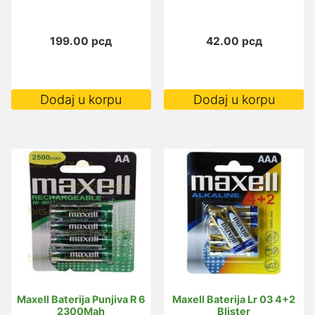
199.00
рсд
42.00
рсд
Dodaj u korpu
Dodaj u korpu
Maxell Baterija Punjiva R 6
Maxell Baterija Lr 03 4+2
2300Mah
Blister