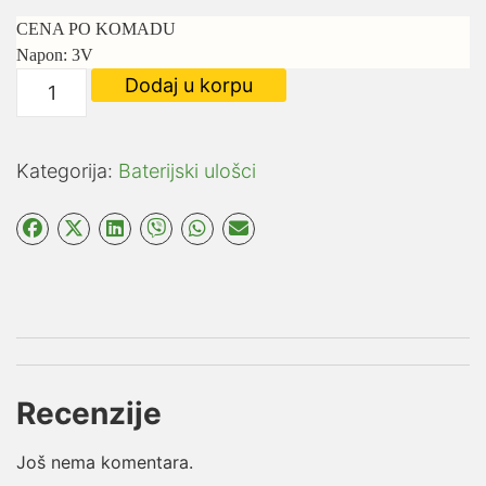
CENA PO KOMADU
Napon: 3V
Maxell
Dodaj u korpu
Baterija
Cr
2032
Kategorija:
Baterijski ulošci
Blister
količina
Recenzije
Još nema komentara.