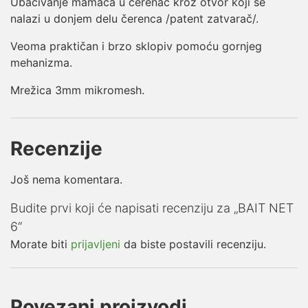
Ubacivanje mamaca u čerenac kroz otvor koji se
nalazi u donjem delu čerenca /patent zatvarač/.
Veoma praktičan i brzo sklopiv pomoću gornjeg
mehanizma.
Mrežica 3mm mikromesh.
Recenzije
Još nema komentara.
Budite prvi koji će napisati recenziju za „BAIT NET
6“
Morate biti
prijavljeni
da biste postavili recenziju.
Povezani proizvodi