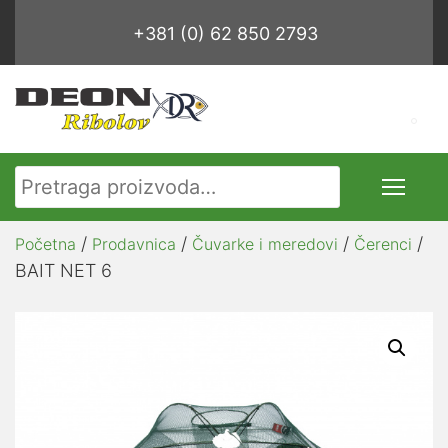
+381 (0) 62 850 2793
Pretraga za:
/
/
/
/
Početna
Prodavnica
Čuvarke i meredovi
Čerenci
BAIT NET 6