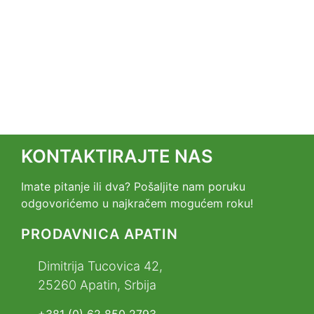
KONTAKTIRAJTE NAS
Imate pitanje ili dva? Pošaljite nam poruku
odgovorićemo u najkračem mogućem roku!
PRODAVNICA APATIN
Dimitrija Tucovica 42,
25260 Apatin, Srbija
+381 (0) 62 850 2793