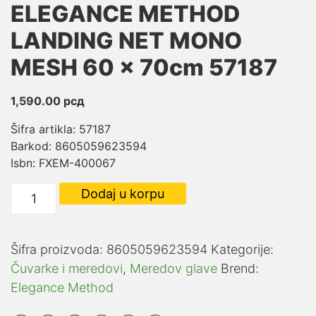
ELEGANCE METHOD
LANDING NET MONO
MESH 60 x 70cm 57187
1,590.00
рсд
Šifra artikla: 57187
Barkod: 8605059623594
Isbn: FXEM-400067
ELEGANCE
Dodaj u korpu
METHOD
LANDING
NET
Šifra proizvoda:
8605059623594
Kategorije:
MONO
Čuvarke i meredovi
,
Meredov glave
Brend:
MESH
Elegance Method
60