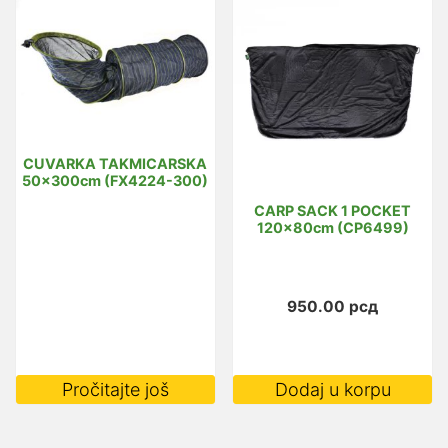
CUVARKA TAKMICARSKA
50x300cm (FX4224-300)
CARP SACK 1 POCKET
120x80cm (CP6499)
950.00
рсд
Pročitajte još
Dodaj u korpu