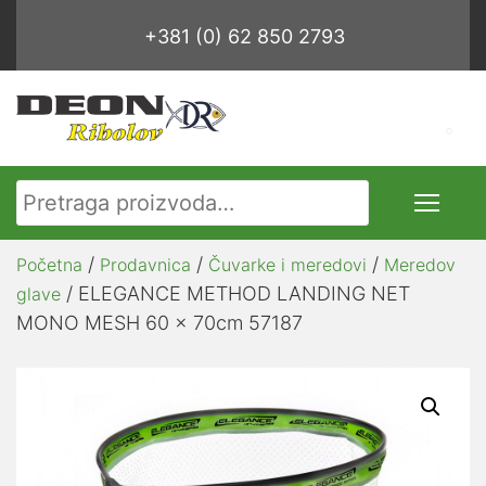
+381 (0) 62 850 2793
Pretraga za:
/
/
/
Početna
Prodavnica
Čuvarke i meredovi
Meredov
/ ELEGANCE METHOD LANDING NET
glave
MONO MESH 60 x 70cm 57187