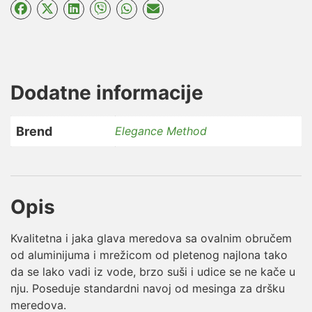
x
70cm
57187
količina
Dodatne informacije
Brend
Elegance Method
Opis
Kvalitetna i jaka glava meredova sa ovalnim obručem
od aluminijuma i mrežicom od pletenog najlona tako
da se lako vadi iz vode, brzo suši i udice se ne kače u
nju. Poseduje standardni navoj od mesinga za dršku
meredova.