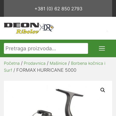
+381 (0) 62 850 2793
Pretraga za:
/
/
/
Početna
Prodavnica
Mašinice
Borbena kočnica i
/ FORMAX HURRICANE 5000
Surf