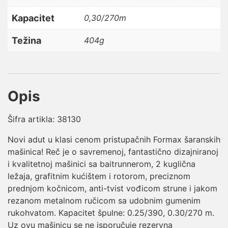
Kapacitet
0,30/270m
Težina
404g
Opis
Šifra artikla: 38130
Novi adut u klasi cenom pristupačnih Formax šaranskih
mašinica! Reč je o savremenoj, fantastično dizajniranoj
i kvalitetnoj mašinici sa baitrunnerom, 2 kuglična
ležaja, grafitnim kućištem i rotorom, preciznom
prednjom kočnicom, anti-tvist vođicom strune i jakom
rezanom metalnom ručicom sa udobnim gumenim
rukohvatom. Kapacitet špulne: 0.25/390, 0.30/270 m.
Uz ovu mašinicu se ne isporučuje rezervna