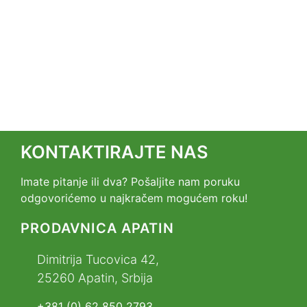
KONTAKTIRAJTE NAS
Imate pitanje ili dva? Pošaljite nam poruku
odgovorićemo u najkračem mogućem roku!
PRODAVNICA APATIN
Dimitrija Tucovica 42,
25260 Apatin, Srbija
+381 (0) 62 850 2793