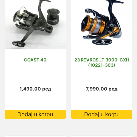
COAST 40
23 REVROS LT 3000-CXH
(10221-303)
1,490.00
рсд
7,990.00
рсд
Dodaj u korpu
Dodaj u korpu