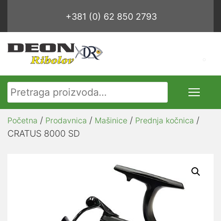
+381 (0) 62 850 2793
Pretraga za:
/
/
/
/
Početna
Prodavnica
Mašinice
Prednja kočnica
CRATUS 8000 SD