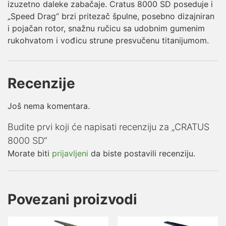
izuzetno daleke zabačaje. Cratus 8000 SD poseduje i
„Speed Drag“ brzi pritezač špulne, posebno dizajniran
i pojačan rotor, snažnu ručicu sa udobnim gumenim
rukohvatom i vođicu strune presvučenu titanijumom.
Recenzije
Još nema komentara.
Budite prvi koji će napisati recenziju za „CRATUS
8000 SD“
Morate biti
prijavljeni
da biste postavili recenziju.
Povezani proizvodi