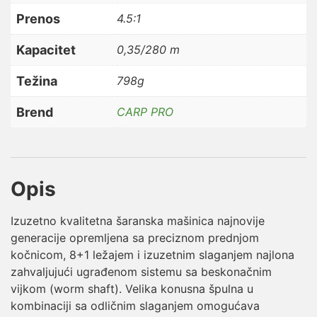
Prenos
4.5:1
Kapacitet
0,35/280 m
Težina
798g
Brend
CARP PRO
Opis
Izuzetno kvalitetna šaranska mašinica najnovije
generacije opremljena sa preciznom prednjom
kočnicom, 8+1 ležajem i izuzetnim slaganjem najlona
zahvaljujući ugrađenom sistemu sa beskonačnim
vijkom (worm shaft). Velika konusna špulna u
kombinaciji sa odličnim slaganjem omogućava