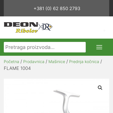
+381 (0) 62 850 2793
Pretraga za:
/
/
/
/
Početna
Prodavnica
Mašinice
Prednja kočnica
FLAME 1004