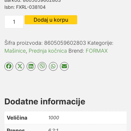
Isbn: FXRL-038104
FLAME
Dodaj u korpu
1004
količina
Šifra proizvoda:
8605059602803
Kategorije:
Mašinice
,
Prednja kočnica
Brend:
FORMAX
Dodatne informacije
Veličina
1000
Prenos
6.2:1