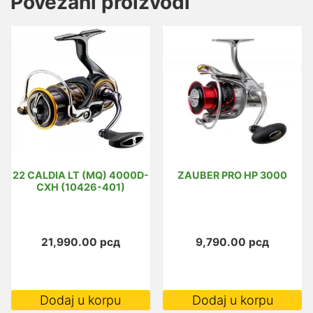
Povezani proizvodi
22 CALDIA LT (MQ) 4000D-
ZAUBER PRO HP 3000
CXH (10426-401)
21,990.00
рсд
9,790.00
рсд
Dodaj u korpu
Dodaj u korpu