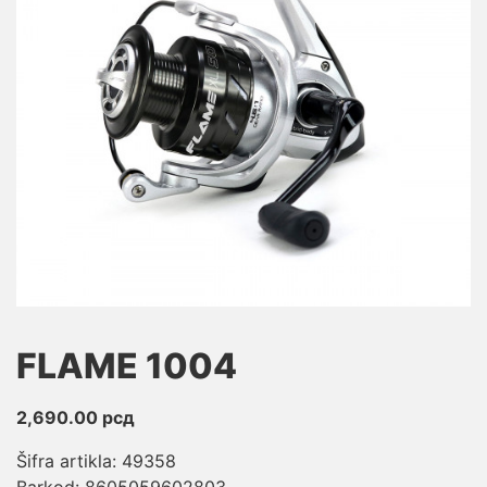
FLAME 1004
2,690.00
рсд
Šifra artikla: 49358
Barkod: 8605059602803