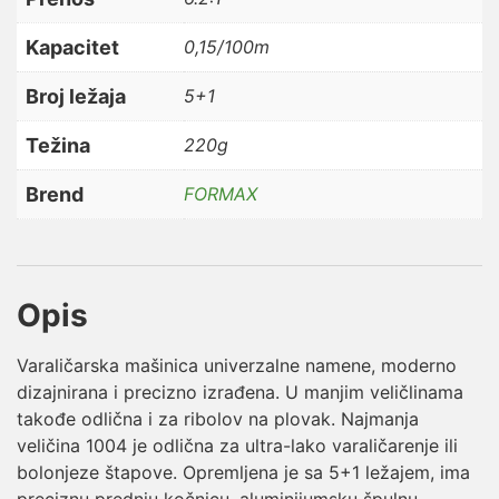
Kapacitet
0,15/100m
Broj ležaja
5+1
Težina
220g
Brend
FORMAX
Opis
Varaličarska mašinica univerzalne namene, moderno
dizajnirana i precizno izrađena. U manjim veličlinama
takođe odlična i za ribolov na plovak. Najmanja
veličina 1004 je odlična za ultra-lako varaličarenje ili
bolonjeze štapove. Opremljena je sa 5+1 ležajem, ima
preciznu prednju kočnicu, aluminijumsku špulnu,