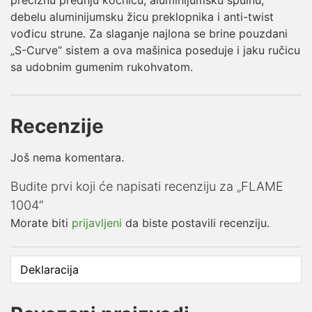
debelu aluminijumsku žicu preklopnika i anti-twist
vođicu strune. Za slaganje najlona se brine pouzdani
„S-Curve“ sistem a ova mašinica poseduje i jaku ručicu
sa udobnim gumenim rukohvatom.
Recenzije
Još nema komentara.
Budite prvi koji će napisati recenziju za „FLAME
1004“
Morate biti
prijavljeni
da biste postavili recenziju.
Deklaracija