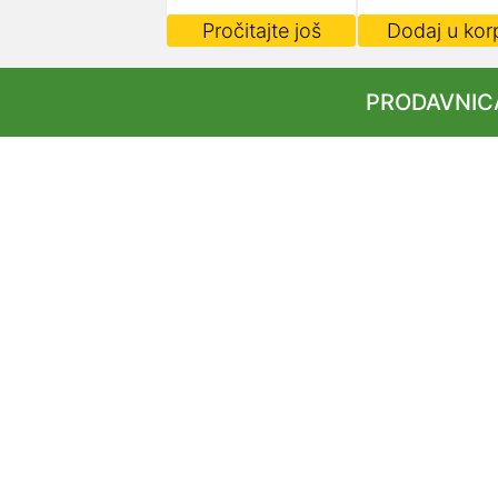
Pročitajte još
Dodaj u kor
PRODAVNIC