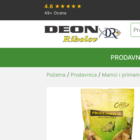
4.6
★★★★★
49+ Ocena
Pre
za:
PRODAVN
/
/
Početna
Prodavnica
Mamci i primam