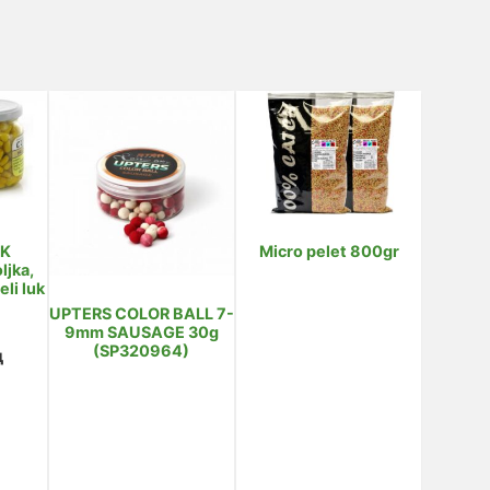
KK
Micro pelet 800gr
ljka,
eli luk
UPTERS COLOR BALL 7-
9mm SAUSAGE 30g
(SP320964)
д