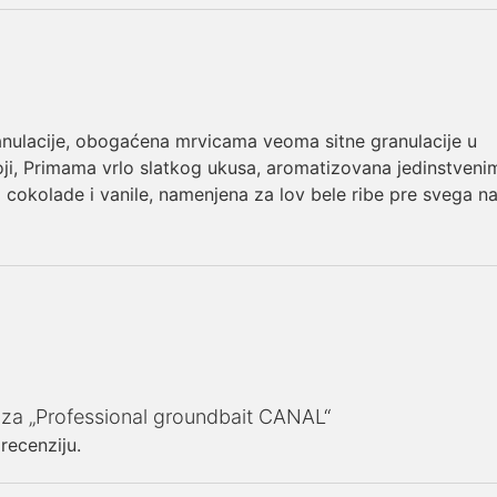
anulacije, obogaćena mrvicama veoma sitne granulacije u
boji, Primama vrlo slatkog ukusa, aromatizovana jedinstveni
cokolade i vanile, namenjena za lov bele ribe pre svega n
ju za „Professional groundbait CANAL“
 recenziju.