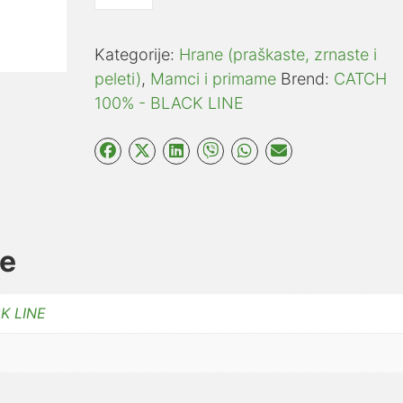
groundbait
CANAL
količina
Kategorije:
Hrane (praškaste, zrnaste i
peleti)
,
Mamci i primame
Brend:
CATCH
100% - BLACK LINE
je
K LINE