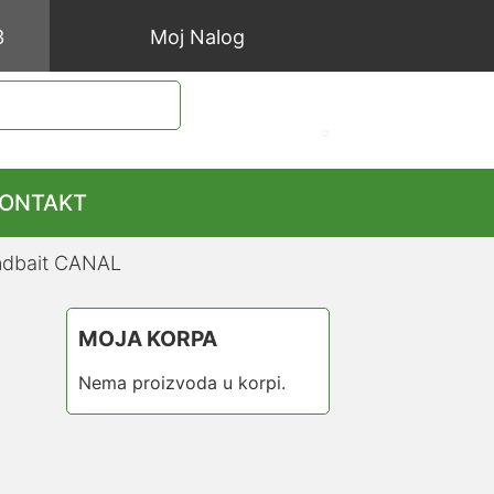
3
Moj Nalog
ONTAKT
undbait CANAL
MOJA KORPA
Nema proizvoda u korpi.