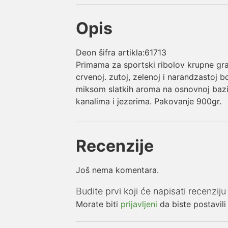
Opis
Deon šifra artikla:61713
Primama za sportski ribolov krupne gr
crvenoj. zutoj, zelenoj i narandzastoj 
miksom slatkih aroma na osnovnoj bazi 
kanalima i jezerima. Pakovanje 900gr.
Recenzije
Još nema komentara.
Budite prvi koji će napisati recenzi
Morate biti
prijavljeni
da biste postavili