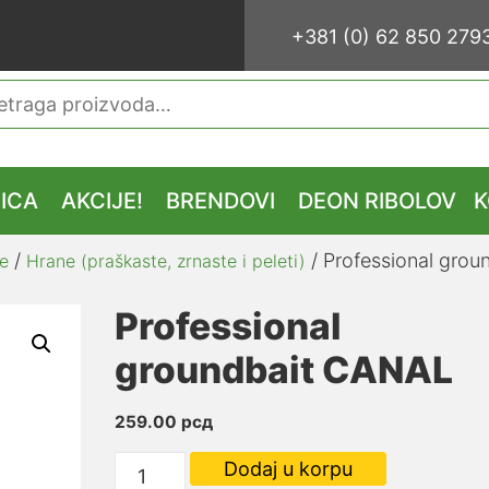
+381 (0) 62 850 279
traga
ICA
AKCIJE!
BRENDOVI
DEON RIBOLOV
K
/
/ Professional gro
e
Hrane (praškaste, zrnaste i peleti)
Professional
groundbait CANAL
259.00
рсд
Professional
Dodaj u korpu