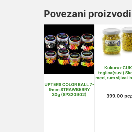
Povezani proizvodi
Kukuruz CU
teglica(suvi) Sko
med, rum sljiva i b
UPTERS COLOR BALL 7-
9mm STRAWBERRY
30g (SP320902)
399.00
рс