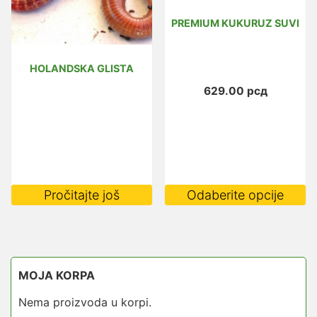
i
PREMIUM KUKURUZ SUVI
n
st
p
HOLANDSKA GLISTA
629.00
рсд
O
Pročitajte još
Odaberite opcije
p
i
vi
va
MOJA KORPA
O
m
Nema proizvoda u korpi.
bi