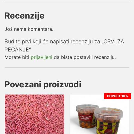
Recenzije
Još nema komentara.
Budite prvi koji će napisati recenziju za „CRVI ZA
PECANJE“
Morate biti
prijavljeni
da biste postavili recenziju.
Povezani proizvodi
POPUST 10%