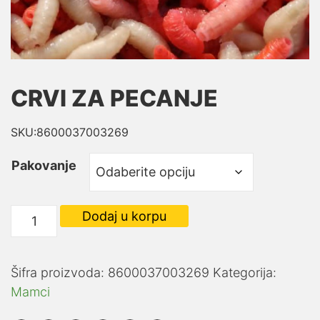
CRVI ZA PECANJE
SKU:8600037003269
Pakovanje
CRVI
Dodaj u korpu
ZA
PECANJE
količina
Šifra proizvoda:
8600037003269
Kategorija:
Mamci