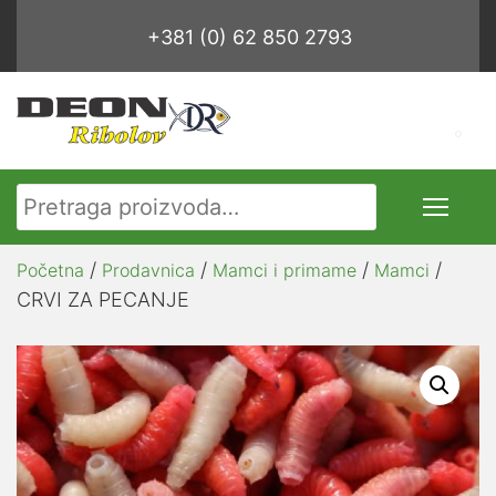
+381 (0) 62 850 2793
Pretraga za:
/
/
/
/
Početna
Prodavnica
Mamci i primame
Mamci
CRVI ZA PECANJE