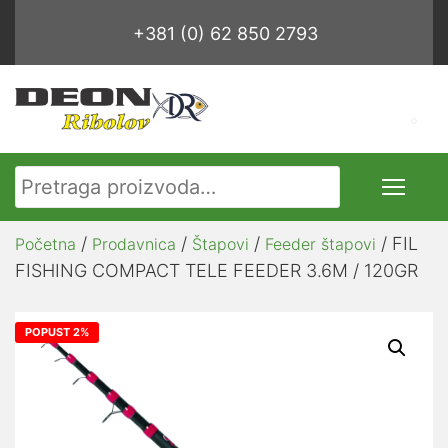
+381 (0) 62 850 2793
Pretraga za:
/
/
/
/ FIL
Početna
Prodavnica
Štapovi
Feeder štapovi
FISHING COMPACT TELE FEEDER 3.6M / 120GR
POPUST 2%