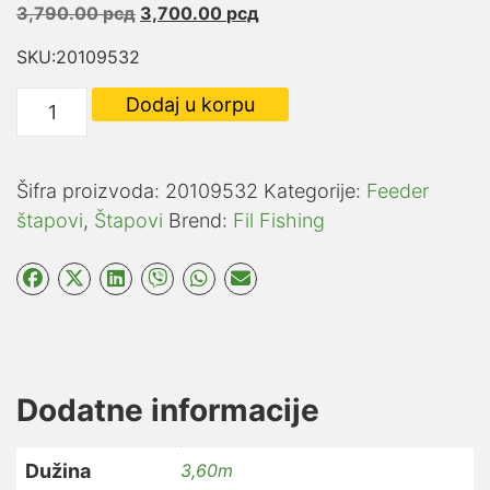
Originalna
Trenutna
3,790.00
рсд
3,700.00
рсд
cena
cena
SKU:20109532
je
je:
bila:
3,700.00 рсд.
FIL
Dodaj u korpu
3,790.00 рсд.
FISHING
COMPACT
TELE
Šifra proizvoda:
20109532
Kategorije:
Feeder
FEEDER
štapovi
,
Štapovi
Brend:
Fil Fishing
3.6M
/
120GR
količina
Dodatne informacije
Dužina
3,60m