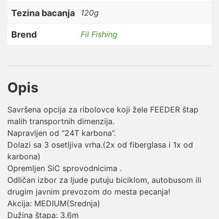
Tezina bacanja
120g
Brend
Fil Fishing
Opis
Savršena opcija za ribolovce koji žele FEEDER štap
malih transportnih dimenzija.
Napravljen od “24T karbona”.
Dolazi sa 3 osetljiva vrha.(2x od fiberglasa i 1x od
karbona)
Opremljen SiC sprovodnicima .
Odličan izbor za ljude putuju biciklom, autobusom ili
drugim javnim prevozom do mesta pecanja!
Akcija: MEDIUM(Srednja)
Dužina štapa: 3.6m