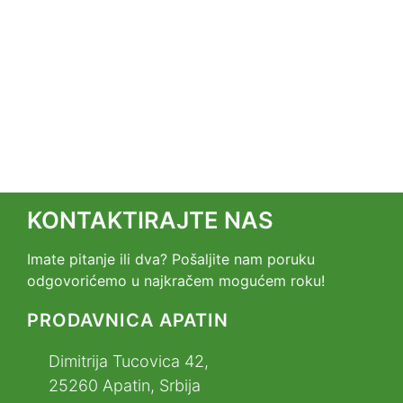
KONTAKTIRAJTE NAS
Imate pitanje ili dva? Pošaljite nam poruku
odgovorićemo u najkračem mogućem roku!
PRODAVNICA APATIN
Dimitrija Tucovica 42,
25260 Apatin, Srbija