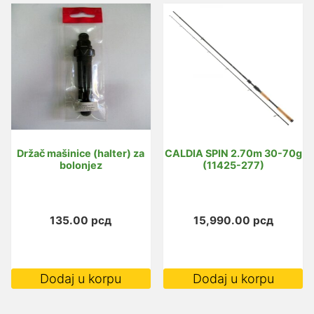
Držač mašinice (halter) za
CALDIA SPIN 2.70m 30-70g
bolonjez
(11425-277)
135.00
рсд
15,990.00
рсд
Dodaj u korpu
Dodaj u korpu