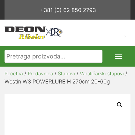
+381 (0) 62 850 2793
Pretraga za:
/
/
/
/
Početna
Prodavnica
Štapovi
Varaličarski štapovi
Westin W3 POWERLURE H 270cm 20-60g