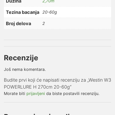
Dužina
2,70m
Tezina bacanja
20-60g
Broj delova
2
Recenzije
Još nema komentara.
Budite prvi koji će napisati recenziju za „Westin W3
POWERLURE H 270cm 20-60g“
Morate biti
prijavljeni
da biste postavili recenziju.