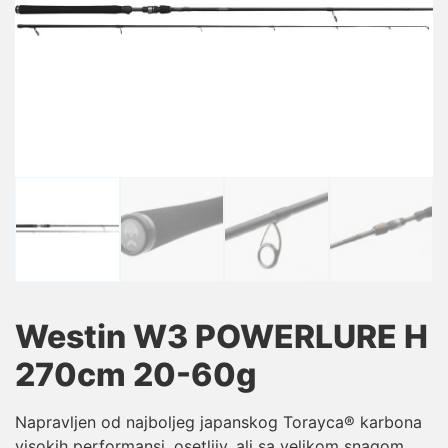
Westin W3 POWERLURE H
270cm 20-60g
Napravljen od najboljeg japanskog Torayca® karbona
visokih performansi, osetljiv, ali sa velikom snagom.