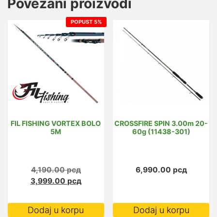
Povezani proizvodi
POPUST 5%
FIL FISHING VORTEX BOLO
CROSSFIRE SPIN 3.00m 20-
5M
60g (11438-301)
Originalna
4,190.00
рсд
6,990.00
рсд
cena
Trenutna
3,999.00
рсд
je
cena
bila:
je:
Dodaj u korpu
Dodaj u korpu
4,190.00 рсд.
3,999.00 рсд.