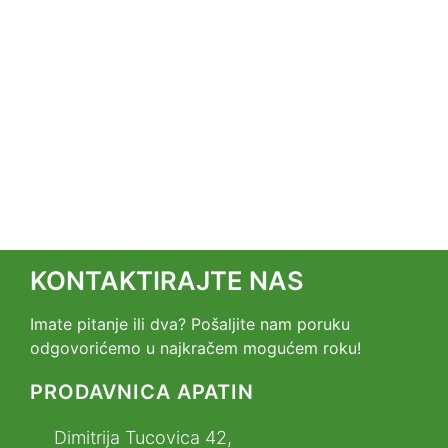
KONTAKTIRAJTE NAS
Imate pitanje ili dva? Pošaljite nam poruku
odgovorićemo u najkračem mogućem roku!
PRODAVNICA APATIN
Dimitrija Tucovica 42,