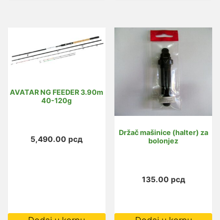
AVATAR NG FEEDER 3.90m
40-120g
Držač mašinice (halter) za
5,490.00
рсд
bolonjez
135.00
рсд