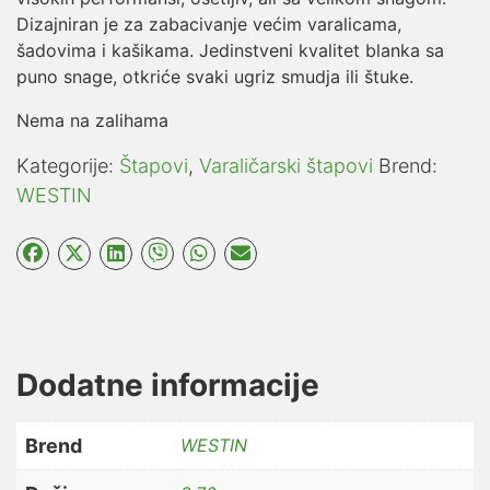
Dizajniran je za zabacivanje većim varalicama,
šadovima i kašikama. Jedinstveni kvalitet blanka sa
puno snage, otkriće svaki ugriz smudja ili štuke.
Nema na zalihama
Kategorije:
Štapovi
,
Varaličarski štapovi
Brend:
WESTIN
Dodatne informacije
Brend
WESTIN