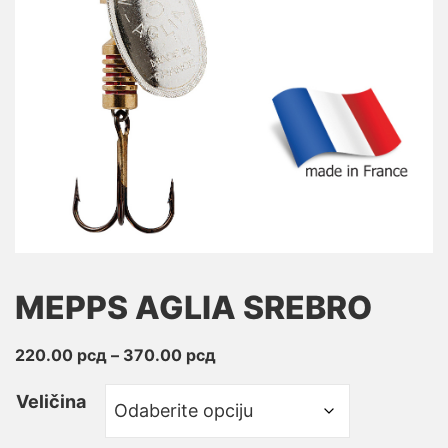
MEPPS AGLIA SREBRO
Raspon
220.00
рсд
–
370.00
рсд
cena:
Veličina
od
220.00 рсд