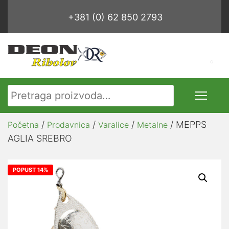
+381 (0) 62 850 2793
Pretraga za:
/
/
/
/ MEPPS
Početna
Prodavnica
Varalice
Metalne
AGLIA SREBRO
POPUST 14%