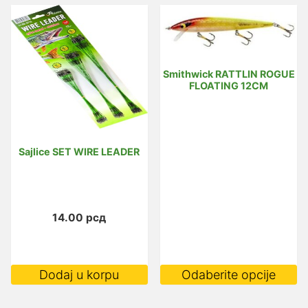
Smithwick RATTLIN ROGUE
FLOATING 12CM
Sajlice SET WIRE LEADER
14.00
рсд
O
Dodaj u korpu
Odaberite opcije
p
i