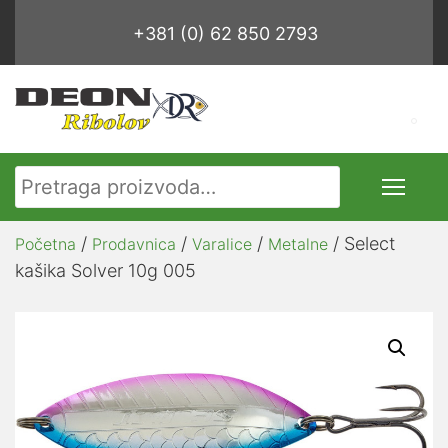
+381 (0) 62 850 2793
Pretraga za:
/
/
/
/ Select
Početna
Prodavnica
Varalice
Metalne
kašika Solver 10g 005