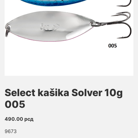
Select kašika Solver 10g
005
490.00
рсд
9673