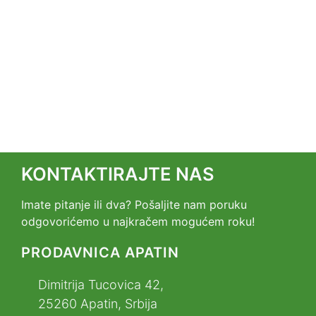
KONTAKTIRAJTE NAS
Imate pitanje ili dva? Pošaljite nam poruku
odgovorićemo u najkračem mogućem roku!
PRODAVNICA APATIN
Dimitrija Tucovica 42,
25260 Apatin, Srbija