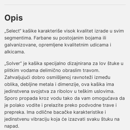
Opis
„Select“ kašike karakteriše visok kvalitet izrade u svim
segmentima. Farbane su postojanim bojama ili
galvanizovane, opremljene kvalitetnim udicama i
alkicama.
„Solver“ je kašika specijalno dizajnirana za lov štuke u
plitkim vodama delimično obraslim travom.
Zahvaljujući dobro osmišljenoj ravnoteži između
oblika, debljine metala i dimenzije, ova kašika ima
jedinstvena svojstva za ribolov u teškim uslovima.
Sporo propada kroz vodu tako da vam omogućava da
je polako vodite i prelazite preko podvodne trave i
prepreka. Ima odlične bacačke karakteristike i
jedinstvenu vibraciju koja će izazvati svaku štuku na
napad.