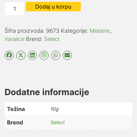
Select
Dodaj u korpu
kašika
Solver
10g
Šifra proizvoda:
9673
Kategorije:
Metalne
,
005
Varalice
Brend:
Select
količina
Dodatne informacije
Težina
10g
Brend
Select