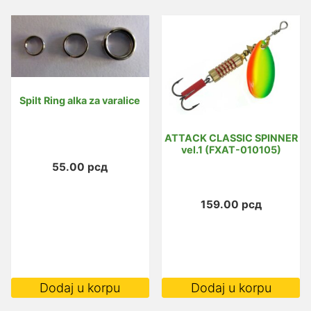
vi
va
O
m
bi
Spilt Ring alka za varalice
i
n
ATTACK CLASSIC SPINNER
st
vel.1 (FXAT-010105)
p
55.00
рсд
159.00
рсд
Dodaj u korpu
Dodaj u korpu