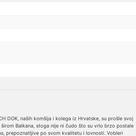
 DOK, naših komšija i kolega iz Hrvatske, su prošle svoj
 širom Balkana, stoga nije ni čudo što su vrlo brzo postale
s, prepoznatljive po svom kvalitetu i lovnosti. Vobleri