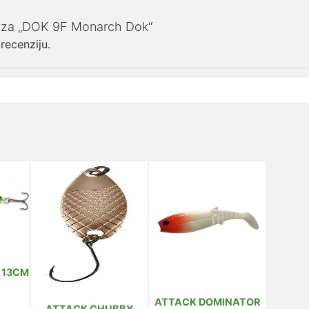
iju za „DOK 9F Monarch Dok“
 recenziju.
 13CM
ATTACK DOMINATOR
ATTACK CHUBBY