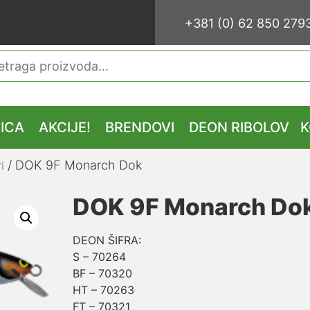
+381 (0) 62 850 279
traga
ICA
AKCIJE!
BRENDOVI
DEON RIBOLOV
K
/ DOK 9F Monarch Dok
i
DOK 9F Monarch Do
DEON ŠIFRA:
S – 70264
BF – 70320
HT – 70263
FT – 70321