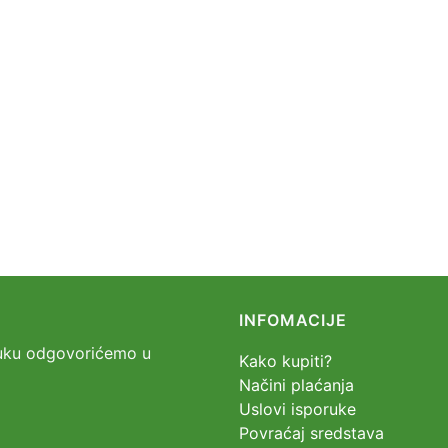
INFOMACIJE
oruku odgovorićemo u
Kako kupiti?
Načini plaćanja
Uslovi isporuke
Povraćaj sredstava