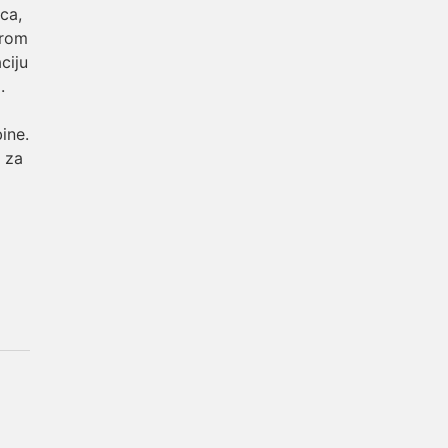
ca,
irom
ciju
.
ine.
i za