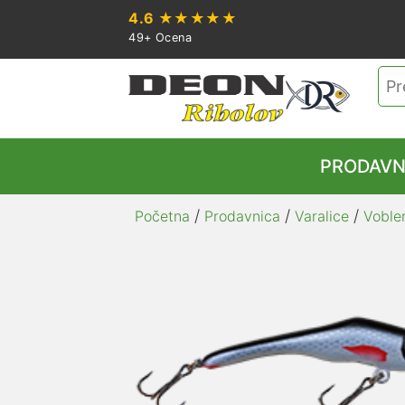
4.6
★★★★★
49+ Ocena
Pre
za:
PRODAVN
/
/
/
Početna
Prodavnica
Varalice
Vobler