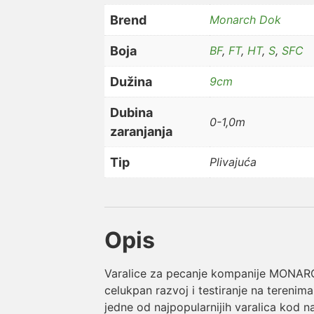
Brend
Monarch Dok
Boja
BF
,
FT
,
HT
,
S
,
SFC
Dužina
9cm
Dubina
0-1,0m
zaranjanja
Tip
Plivajuća
Opis
Varalice za pecanje kompanije MONARCH
celukpan razvoj i testiranje na terenima
jedne od najpopularnijih varalica kod na