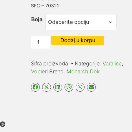
SFC – 70322
Boja
DOK
Dodaj u korpu
9F
Monarch
Dok
Šifra proizvoda:
-
Kategorije:
Varalice
,
količina
Vobleri
Brend:
Monarch Dok
je