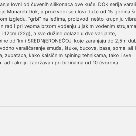
e lovni od čuvenih silikonaca ove kuće. DOK serija varali
nije Monarch Dok, a proizvodi se i lovi duže od 15 godina š
nom izgledu, “grbi” na leđima, proizvodi nešto krupniju vibra
an rad i pri veoma brzom vođenju u jakim vodenim strujama
) i 12cm (22g), a sve dužine dolaze u dve varijante,
ine od 1m i SREDNjERONEĆOJ, koje zaranjaju do 2,5m dub
vodno varaličarenje smuđa, štuke, bucova, basa, soma, ali 
a, zubataca, kako kalsičnim spining tehnikama, tako i sve
n rad i akciju zadržava i pri brzinama od 10 čvorova.