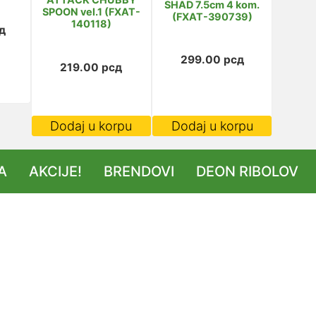
SHAD 7.5cm 4 kom.
SPOON vel.1 (FXAT-
(FXAT-390739)
140118)
д
299.00
рсд
219.00
рсд
Dodaj u korpu
Dodaj u korpu
A
AKCIJE!
BRENDOVI
DEON RIBOLOV