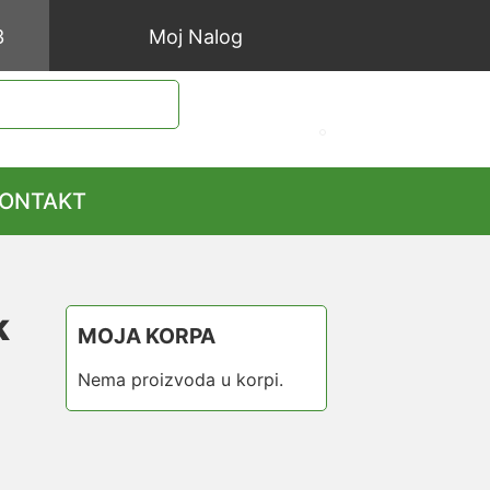
3
Moj Nalog
ONTAKT
k
MOJA KORPA
Nema proizvoda u korpi.