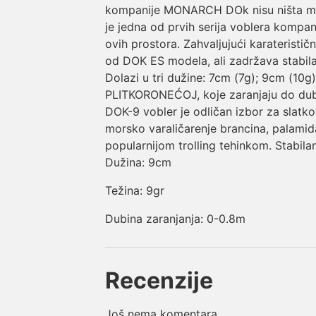
kompanije MONARCH DOk nisu ništa manj
je jedna od prvih serija voblera kompa
ovih prostora. Zahvaljujući karateristič
od DOK ES modela, ali zadržava stabil
Dolazi u tri dužine: 7cm (7g); 9cm (10g
PLITKORONEĆOJ, koje zaranjaju do dub
DOK-9 vobler je odličan izbor za slatko
morsko varaličarenje brancina, palamid
popularnijom trolling tehinkom. Stabila
Dužina: 9cm
Težina: 9gr
Dubina zaranjanja: 0-0.8m
Recenzije
Još nema komentara.