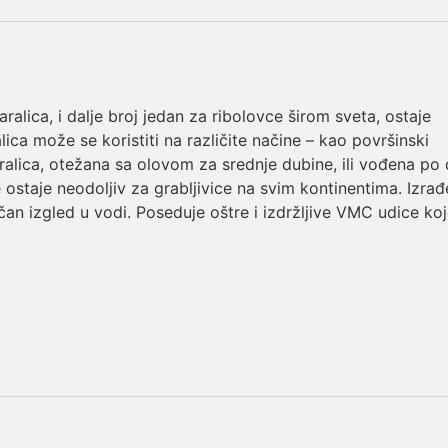
alica, i dalje broj jedan za ribolovce širom sveta, ostaje
lica može se koristiti na različite načine – kao površinski
lica, otežana sa olovom za srednje dubine, ili vođena po 
e ostaje neodoljiv za grabljivice na svim kontinentima. Izra
ičan izgled u vodi. Poseduje oštre i izdržljive VMC udice ko