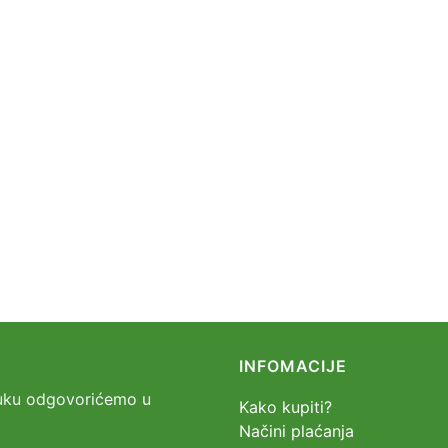
INFOMACIJE
oruku odgovorićemo u
Kako kupiti?
Načini plaćanja