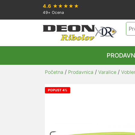
4.6
★★★★★
49+ Ocena
Pre
za:
PRODAVN
/
/
/
Početna
Prodavnica
Varalice
Vobler
POPUST 4%