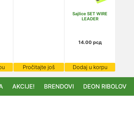
Sajlice SET WIRE
LEADER
14.00
рсд
pu
Pročitajte još
Dodaj u korpu
A
AKCIJE!
BRENDOVI
DEON RIBOLOV