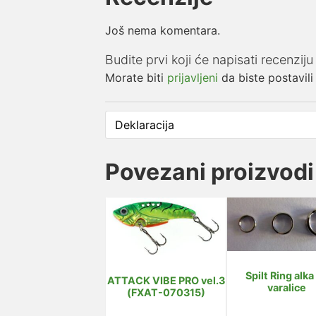
Još nema komentara.
Budite prvi koji će napisati recen
Morate biti
prijavljeni
da biste postavili
Deklaracija
Povezani proizvodi
Spilt Ring alka
ATTACK VIBE PRO vel.3
varalice
(FXAT-070315)