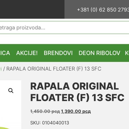
+381 (0) 62 850 279
traga
ICA
AKCIJE!
BRENDOVI
DEON RIBOLOV
K
/ RAPALA ORIGINAL FLOATER (F) 13 SFC
i
RAPALA ORIGINAL
FLOATER (F) 13 SFC
Originalna
Trenutna
1,450.00
рсд
1,390.00
рсд
cena
cena
SKU: 0104040013
je
je: