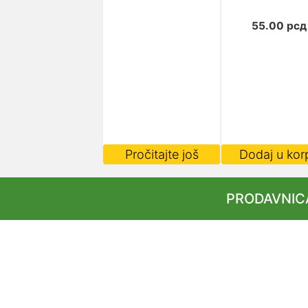
55.00
рсд
Pročitajte još
Dodaj u kor
PRODAVNIC