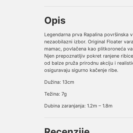
Opis
Legendarna prva Rapalina površinska var
nezaobilazni izbor. Original Floater vara
mamac, povlačena kao plitkoroneća vara
Njen prepoznatljiv pokret ranjene ribic
od balze pruža prirodnu akciju i realist
osiguravaju sigurno kačenje ribe.
Dužina: 13cm
Težina: 7g
Dubina zaranjanja: 1.2m – 1.8m
Recenzije