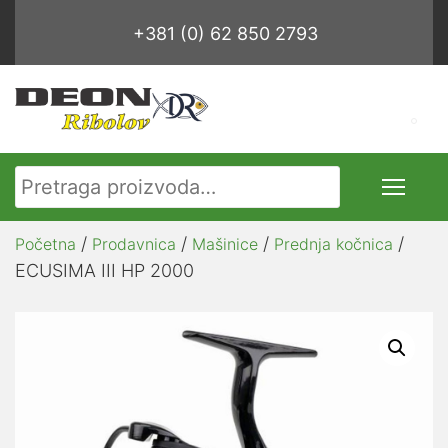
+381 (0) 62 850 2793
Pretraga za:
/
/
/
/
Početna
Prodavnica
Mašinice
Prednja kočnica
ECUSIMA III HP 2000