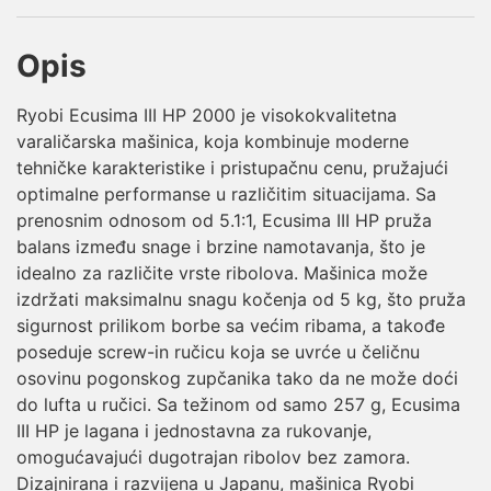
Opis
Ryobi Ecusima III HP 2000 je visokokvalitetna
varaličarska mašinica, koja kombinuje moderne
tehničke karakteristike i pristupačnu cenu, pružajući
optimalne performanse u različitim situacijama. Sa
prenosnim odnosom od 5.1:1, Ecusima III HP pruža
balans između snage i brzine namotavanja, što je
idealno za različite vrste ribolova. Mašinica može
izdržati maksimalnu snagu kočenja od 5 kg, što pruža
sigurnost prilikom borbe sa većim ribama, a takođe
poseduje screw-in ručicu koja se uvrće u čeličnu
osovinu pogonskog zupčanika tako da ne može doći
do lufta u ručici. Sa težinom od samo 257 g, Ecusima
III HP je lagana i jednostavna za rukovanje,
omogućavajući dugotrajan ribolov bez zamora.
Dizajnirana i razvijena u Japanu, mašinica Ryobi