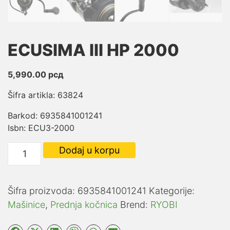
ECUSIMA III HP 2000
5,990.00
рсд
Šifra artikla: 63824
Barkod: 6935841001241
Isbn: ECU3-2000
ECUSIMA
Dodaj u korpu
III
HP
2000
Šifra proizvoda:
6935841001241
Kategorije:
količina
Mašinice
,
Prednja kočnica
Brend:
RYOBI