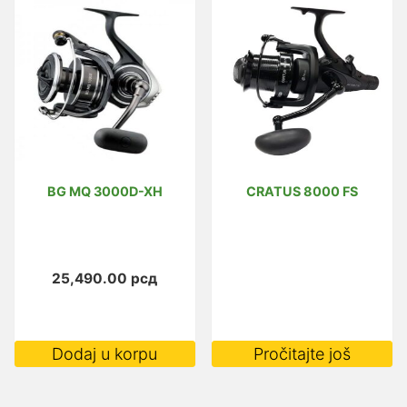
BG MQ 3000D-XH
CRATUS 8000 FS
25,490.00
рсд
Dodaj u korpu
Pročitajte još